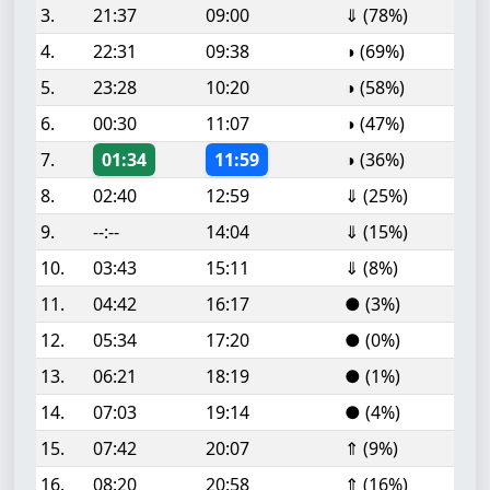
3.
21:37
09:00
⇓ (78%)
4.
22:31
09:38
◑ (69%)
5.
23:28
10:20
◑ (58%)
6.
00:30
11:07
◑ (47%)
7.
01:34
11:59
◑ (36%)
8.
02:40
12:59
⇓ (25%)
9.
--:--
14:04
⇓ (15%)
10.
03:43
15:11
⇓ (8%)
11.
04:42
16:17
● (3%)
12.
05:34
17:20
● (0%)
13.
06:21
18:19
● (1%)
14.
07:03
19:14
● (4%)
15.
07:42
20:07
⇑ (9%)
16.
08:20
20:58
⇑ (16%)