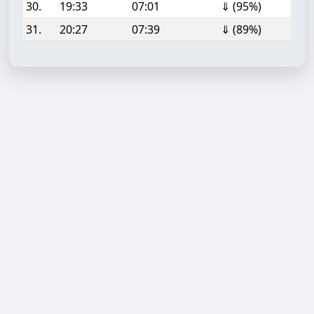
30.
19:33
07:01
⇓ (95%)
31.
20:27
07:39
⇓ (89%)
Aufgabe hinzufügen
Start- oder Endzeit (HH:MM)
Berechnen