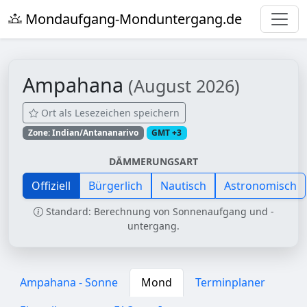
Mondaufgang-Monduntergang.de
Ampahana
(August 2026)
Ort als Lesezeichen speichern
Zone: Indian/Antananarivo
GMT +3
DÄMMERUNGSART
Offiziell
Bürgerlich
Nautisch
Astronomisch
Standard: Berechnung von Sonnenaufgang und -
untergang.
Ampahana - Sonne
Mond
Terminplaner