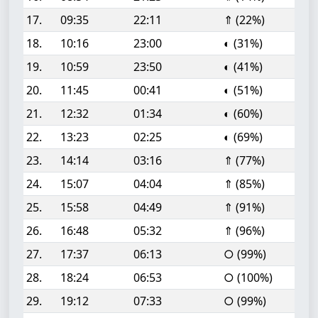
17.
09:35
22:11
⇑ (22%)
18.
10:16
23:00
◐ (31%)
19.
10:59
23:50
◐ (41%)
20.
11:45
00:41
◐ (51%)
21.
12:32
01:34
◐ (60%)
22.
13:23
02:25
◐ (69%)
23.
14:14
03:16
⇑ (77%)
24.
15:07
04:04
⇑ (85%)
25.
15:58
04:49
⇑ (91%)
26.
16:48
05:32
⇑ (96%)
27.
17:37
06:13
○ (99%)
28.
18:24
06:53
○ (100%)
29.
19:12
07:33
○ (99%)