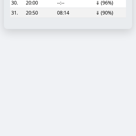
30.
20:00
--:--
⇓ (96%)
31.
20:50
08:14
⇓ (90%)
Aufgabe hinzufügen
Start- oder Endzeit (HH:MM)
Berechnen