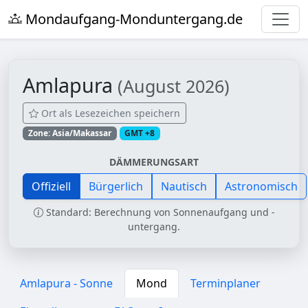
Mondaufgang-Monduntergang.de
Amlapura
(August 2026)
Ort als Lesezeichen speichern
Zone: Asia/Makassar
GMT +8
DÄMMERUNGSART
Offiziell
Bürgerlich
Nautisch
Astronomisch
Standard: Berechnung von Sonnenaufgang und -
untergang.
Amlapura - Sonne
Mond
Terminplaner