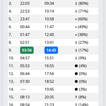
3.
22:03
09:34
⇓ (80%)
4.
22:53
10:14
⇓ (71%)
5.
23:47
10:58
◑ (60%)
6.
00:44
11:47
◑ (49%)
7.
01:47
12:40
◑ (38%)
8.
02:51
13:41
⇓ (27%)
9.
03:56
14:45
⇓ (17%)
10.
04:57
15:51
⇓ (9%)
11.
05:53
16:55
● (4%)
12.
06:44
17:56
● (0%)
13.
07:30
18:52
● (0%)
14.
--:--
19:45
● (3%)
15.
08:13
20:35
⇑ (8%)
16.
08:54
21:23
⇑ (14%)