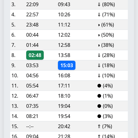
3.
22:09
09:43
⇓ (80%)
4.
22:57
10:26
⇓ (71%)
5.
23:48
11:12
◑ (61%)
6.
00:44
12:02
◑ (50%)
7.
01:44
12:58
◑ (38%)
8.
02:48
13:58
⇓ (28%)
9.
03:53
15:03
⇓ (18%)
10.
04:56
16:08
⇓ (10%)
11.
05:54
17:11
● (4%)
12.
06:47
18:10
● (1%)
13.
07:35
19:04
● (0%)
14.
08:21
19:54
● (3%)
15.
--:--
20:42
⇑ (7%)
16.
09:04
21:28
⇑ (14%)