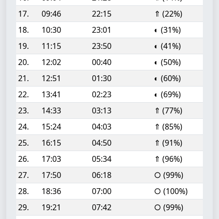
17.
09:46
22:15
⇑ (22%)
18.
10:30
23:01
◐ (31%)
19.
11:15
23:50
◐ (41%)
20.
12:02
00:40
◐ (50%)
21.
12:51
01:30
◐ (60%)
22.
13:41
02:23
◐ (69%)
23.
14:33
03:13
⇑ (77%)
24.
15:24
04:03
⇑ (85%)
25.
16:15
04:50
⇑ (91%)
26.
17:03
05:34
⇑ (96%)
27.
17:50
06:18
○ (99%)
28.
18:36
07:00
○ (100%)
29.
19:21
07:42
○ (99%)