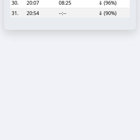
30.
20:07
08:25
⇓ (96%)
31.
20:54
--:--
⇓ (90%)
Aufgabe hinzufügen
Start- oder Endzeit (HH:MM)
Berechnen