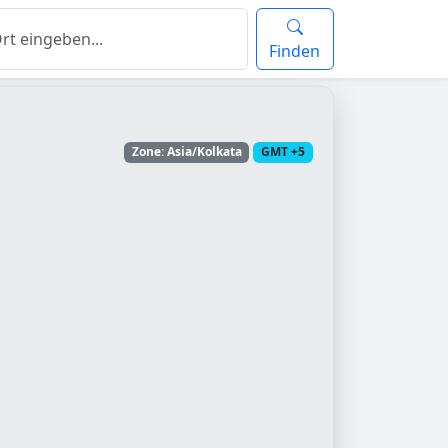
Finden
Zone: Asia/Kolkata
GMT +5