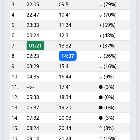
3.
22:05
09:51
⇓ (79%)
4.
22:47
10:41
⇓ (70%)
5.
23:33
11:34
◑ (59%)
6.
00:24
12:31
◑ (48%)
7.
01:21
13:32
◑ (37%)
8.
02:23
14:37
⇓ (26%)
9.
03:29
15:41
⇓ (16%)
10.
04:35
16:44
⇓ (9%)
11.
--:--
17:41
● (3%)
12.
05:38
18:34
● (0%)
13.
06:37
19:20
● (0%)
14.
07:32
20:03
● (3%)
15.
08:24
20:44
⇑ (8%)
16.
09:14
21:24
⇑ (15%)