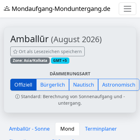
Mondaufgang-Monduntergang.de
Amballūr
(August 2026)
Ort als Lesezeichen speichern
Zone: Asia/Kolkata
GMT +5
DÄMMERUNGSART
Offiziell
Bürgerlich
Nautisch
Astronomisch
Standard: Berechnung von Sonnenaufgang und -
untergang.
Amballūr - Sonne
Mond
Terminplaner