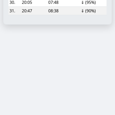
30.
20:05
07:48
⇓ (95%)
31.
20:47
08:38
⇓ (90%)
Aufgabe hinzufügen
Start- oder Endzeit (HH:MM)
Berechnen