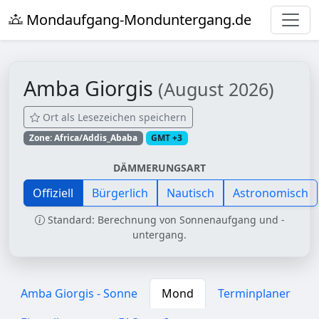
Mondaufgang-Monduntergang.de
Amba Giorgis
(August 2026)
Ort als Lesezeichen speichern
Zone: Africa/Addis_Ababa
GMT +3
DÄMMERUNGSART
Offiziell
Bürgerlich
Nautisch
Astronomisch
Standard: Berechnung von Sonnenaufgang und -
untergang.
Amba Giorgis - Sonne
Mond
Terminplaner