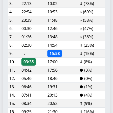
3.
22:13
10:02
⇓ (78%)
4.
22:54
10:53
◑ (69%)
5.
23:39
11:48
◑ (58%)
6.
00:30
12:46
◑ (47%)
7.
01:26
13:48
◑ (36%)
8.
02:30
14:54
⇓ (25%)
9.
--:--
15:58
⇓ (15%)
10.
03:35
17:00
⇓ (8%)
11.
04:42
17:56
● (3%)
12.
05:46
18:46
● (0%)
13.
06:46
19:31
● (1%)
14.
07:41
20:13
● (4%)
15.
08:34
20:52
⇑ (9%)
16.
09:25
21:30
⇑ (16%)