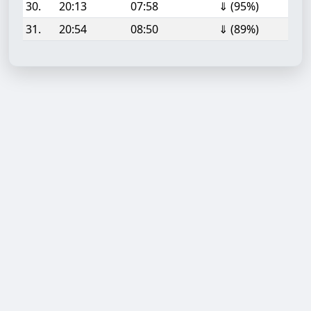
30.
20:13
07:58
⇓ (95%)
31.
20:54
08:50
⇓ (89%)
Aufgabe hinzufügen
Start- oder Endzeit (HH:MM)
Berechnen