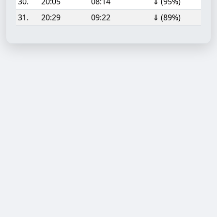
30.
20:05
08:14
⇓ (95%)
31.
20:29
09:22
⇓ (89%)
Aufgabe hinzufügen
Start- oder Endzeit (HH:MM)
Berechnen