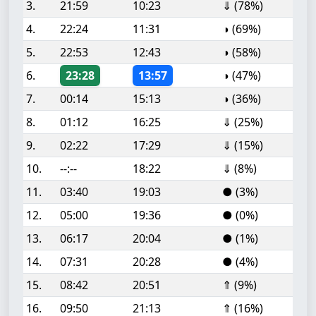
3.
21:59
10:23
⇓ (78%)
4.
22:24
11:31
◑ (69%)
5.
22:53
12:43
◑ (58%)
6.
23:28
13:57
◑ (47%)
7.
00:14
15:13
◑ (36%)
8.
01:12
16:25
⇓ (25%)
9.
02:22
17:29
⇓ (15%)
10.
--:--
18:22
⇓ (8%)
11.
03:40
19:03
● (3%)
12.
05:00
19:36
● (0%)
13.
06:17
20:04
● (1%)
14.
07:31
20:28
● (4%)
15.
08:42
20:51
⇑ (9%)
16.
09:50
21:13
⇑ (16%)