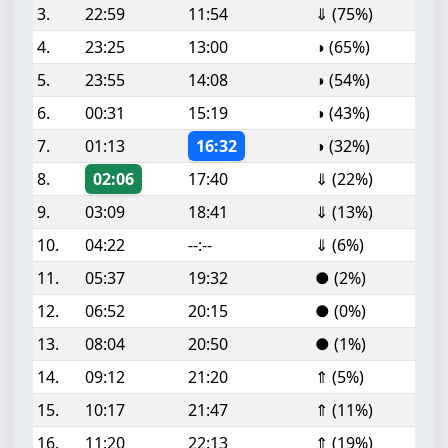
3.
22:59
11:54
⇓ (75%)
4.
23:25
13:00
◑ (65%)
5.
23:55
14:08
◑ (54%)
6.
00:31
15:19
◑ (43%)
7.
01:13
16:32
◑ (32%)
8.
02:06
17:40
⇓ (22%)
9.
03:09
18:41
⇓ (13%)
10.
04:22
--:--
⇓ (6%)
11.
05:37
19:32
● (2%)
12.
06:52
20:15
● (0%)
13.
08:04
20:50
● (1%)
14.
09:12
21:20
⇑ (5%)
15.
10:17
21:47
⇑ (11%)
16.
11:20
22:13
⇑ (19%)