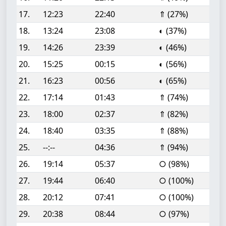
17.
12:23
22:40
⇑ (27%)
18.
13:24
23:08
◐ (37%)
19.
14:26
23:39
◐ (46%)
20.
15:25
00:15
◐ (56%)
21.
16:23
00:56
◐ (65%)
22.
17:14
01:43
⇑ (74%)
23.
18:00
02:37
⇑ (82%)
24.
18:40
03:35
⇑ (88%)
25.
--:--
04:36
⇑ (94%)
26.
19:14
05:37
○ (98%)
27.
19:44
06:40
○ (100%)
28.
20:12
07:41
○ (100%)
29.
20:38
08:44
○ (97%)