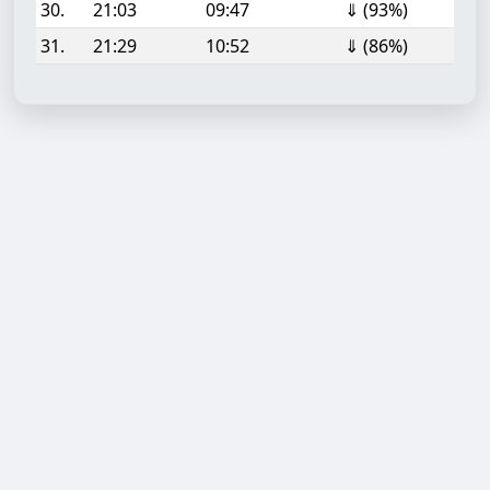
30.
21:03
09:47
⇓ (93%)
31.
21:29
10:52
⇓ (86%)
Aufgabe hinzufügen
Start- oder Endzeit (HH:MM)
Berechnen