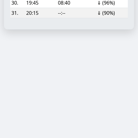
30.
19:45
08:40
⇓ (96%)
31.
20:15
--:--
⇓ (90%)
Aufgabe hinzufügen
Start- oder Endzeit (HH:MM)
Berechnen