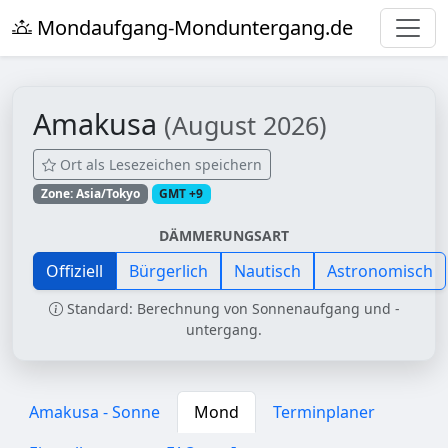
Mondaufgang-Monduntergang.de
Amakusa
(August 2026)
Ort als Lesezeichen speichern
Zone: Asia/Tokyo
GMT +9
DÄMMERUNGSART
Offiziell
Bürgerlich
Nautisch
Astronomisch
Standard: Berechnung von Sonnenaufgang und -
untergang.
Amakusa - Sonne
Mond
Terminplaner