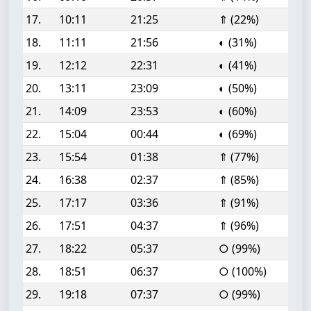
17.
10:11
21:25
⇑ (22%)
18.
11:11
21:56
◐ (31%)
19.
12:12
22:31
◐ (41%)
20.
13:11
23:09
◐ (50%)
21.
14:09
23:53
◐ (60%)
22.
15:04
00:44
◐ (69%)
23.
15:54
01:38
⇑ (77%)
24.
16:38
02:37
⇑ (85%)
25.
17:17
03:36
⇑ (91%)
26.
17:51
04:37
⇑ (96%)
27.
18:22
05:37
○ (99%)
28.
18:51
06:37
○ (100%)
29.
19:18
07:37
○ (99%)