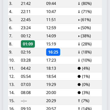
3.
21:42
09:44
⇓ (80%)
4.
22:11
10:47
⇓ (71%)
5.
22:45
11:51
◑ (61%)
6.
23:24
12:59
◑ (50%)
7.
00:12
14:09
◑ (38%)
8.
01:09
15:19
⇓ (28%)
9.
02:16
16:25
⇓ (18%)
10.
03:28
17:23
⇓ (10%)
11.
04:42
18:13
● (4%)
12.
05:54
18:54
● (1%)
13.
07:03
19:29
● (0%)
14.
08:08
20:00
● (3%)
15.
--:--
20:29
⇑ (7%)
16.
09:10
20:57
⇑ (14%)