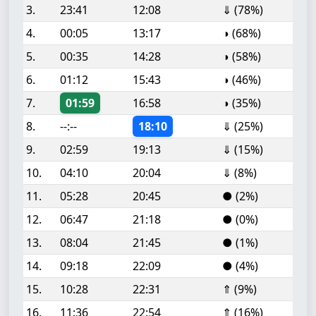
3.
23:41
12:08
⇓ (78%)
4.
00:05
13:17
◑ (68%)
5.
00:35
14:28
◑ (58%)
6.
01:12
15:43
◑ (46%)
7.
01:59
16:58
◑ (35%)
8.
--:--
18:10
⇓ (25%)
9.
02:59
19:13
⇓ (15%)
10.
04:10
20:04
⇓ (8%)
11.
05:28
20:45
● (2%)
12.
06:47
21:18
● (0%)
13.
08:04
21:45
● (1%)
14.
09:18
22:09
● (4%)
15.
10:28
22:31
⇑ (9%)
16.
11:36
22:54
⇑ (16%)