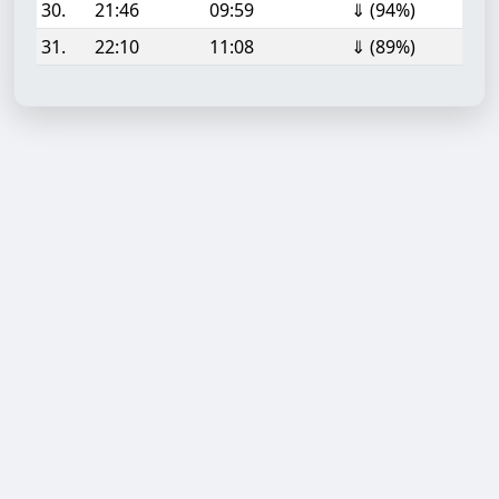
30.
21:46
09:59
⇓ (94%)
31.
22:10
11:08
⇓ (89%)
Aufgabe hinzufügen
Start- oder Endzeit (HH:MM)
Berechnen