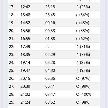
17.
12:42
23:18
⇑ (25%)
18.
13:48
23:45
◐ (34%)
19.
14:52
00:16
◐ (43%)
20.
15:56
00:53
◐ (53%)
21.
16:55
01:38
◐ (62%)
22.
17:49
--:--
⇑ (71%)
23.
18:35
02:29
⇑ (79%)
24.
19:14
03:28
⇑ (87%)
25.
19:47
04:30
⇑ (92%)
26.
20:15
05:36
○ (97%)
27.
20:39
06:41
○ (99%)
28.
21:02
07:47
○ (100%)
29.
21:24
08:52
○ (98%)