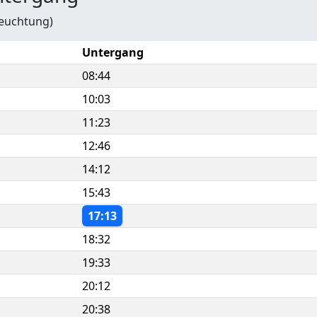
leuchtung)
Untergang
08:44
10:03
11:23
12:46
14:12
15:43
17:13
18:32
19:33
20:12
20:38