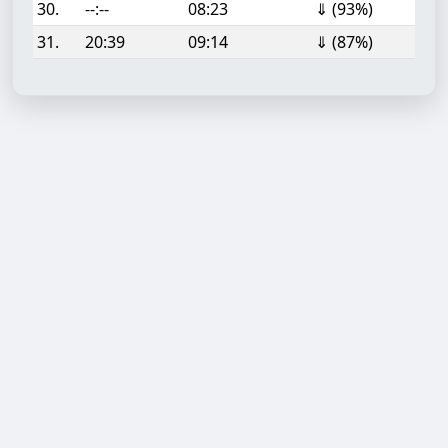
30.
--:--
08:23
⇓ (93%)
31.
20:39
09:14
⇓ (87%)
Aufgabe hinzufügen
Start- oder Endzeit (HH:MM)
Berechnen