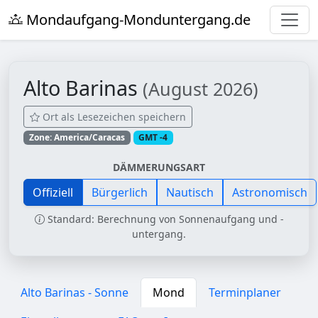
Mondaufgang-Monduntergang.de
Alto Barinas
(August 2026)
Ort als Lesezeichen speichern
Zone: America/Caracas
GMT -4
DÄMMERUNGSART
Offiziell
Bürgerlich
Nautisch
Astronomisch
Standard: Berechnung von Sonnenaufgang und -
untergang.
Alto Barinas - Sonne
Mond
Terminplaner