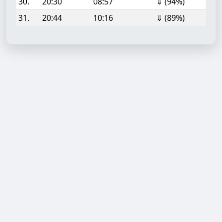
30.
20:30
08:57
⇓ (94%)
31.
20:44
10:16
⇓ (89%)
Aufgabe hinzufügen
Start- oder Endzeit (HH:MM)
Berechnen