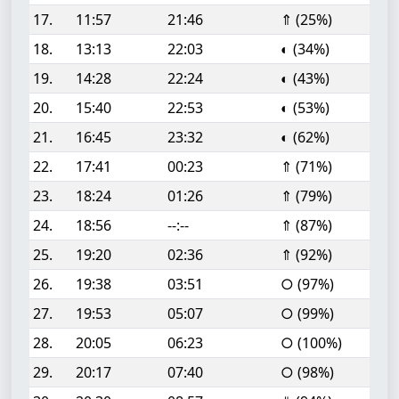
17.
11:57
21:46
⇑ (25%)
18.
13:13
22:03
◐ (34%)
19.
14:28
22:24
◐ (43%)
20.
15:40
22:53
◐ (53%)
21.
16:45
23:32
◐ (62%)
22.
17:41
00:23
⇑ (71%)
23.
18:24
01:26
⇑ (79%)
24.
18:56
--:--
⇑ (87%)
25.
19:20
02:36
⇑ (92%)
26.
19:38
03:51
○ (97%)
27.
19:53
05:07
○ (99%)
28.
20:05
06:23
○ (100%)
29.
20:17
07:40
○ (98%)