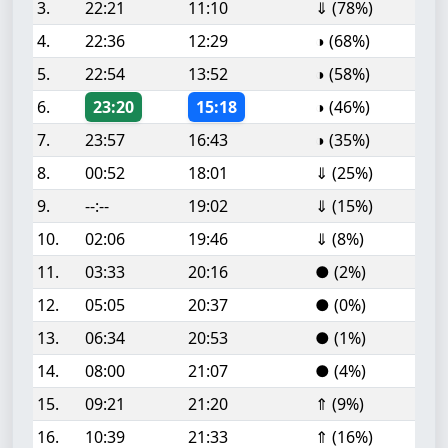
3.
22:21
11:10
⇓ (78%)
4.
22:36
12:29
◑ (68%)
5.
22:54
13:52
◑ (58%)
6.
23:20
15:18
◑ (46%)
7.
23:57
16:43
◑ (35%)
8.
00:52
18:01
⇓ (25%)
9.
--:--
19:02
⇓ (15%)
10.
02:06
19:46
⇓ (8%)
11.
03:33
20:16
● (2%)
12.
05:05
20:37
● (0%)
13.
06:34
20:53
● (1%)
14.
08:00
21:07
● (4%)
15.
09:21
21:20
⇑ (9%)
16.
10:39
21:33
⇑ (16%)