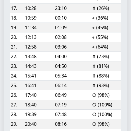
17.
10:28
23:10
⇑ (26%)
18.
10:59
00:10
◐ (36%)
19.
11:34
01:09
◐ (45%)
20.
12:13
02:08
◐ (55%)
21.
12:58
03:06
◐ (64%)
22.
13:48
04:00
⇑ (73%)
23.
14:43
04:50
⇑ (81%)
24.
15:41
05:34
⇑ (88%)
25.
16:41
06:14
⇑ (93%)
26.
17:40
06:49
○ (98%)
27.
18:40
07:19
○ (100%)
28.
19:39
07:48
○ (100%)
29.
20:40
08:16
○ (98%)