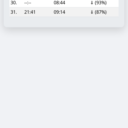
30.
--:--
08:44
⇓ (93%)
31.
21:41
09:14
⇓ (87%)
Aufgabe hinzufügen
Start- oder Endzeit (HH:MM)
Berechnen