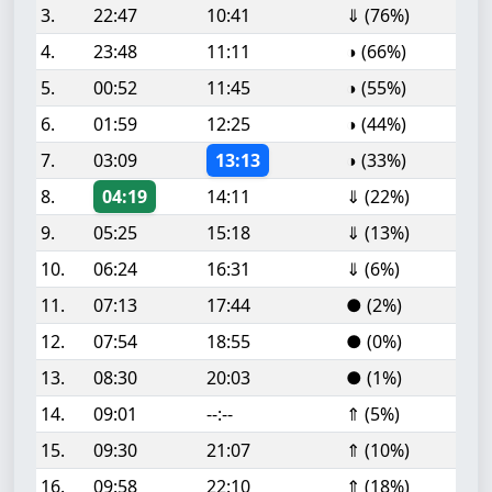
3.
22:47
10:41
⇓ (76%)
4.
23:48
11:11
◑ (66%)
5.
00:52
11:45
◑ (55%)
6.
01:59
12:25
◑ (44%)
7.
03:09
13:13
◑ (33%)
8.
04:19
14:11
⇓ (22%)
9.
05:25
15:18
⇓ (13%)
10.
06:24
16:31
⇓ (6%)
11.
07:13
17:44
● (2%)
12.
07:54
18:55
● (0%)
13.
08:30
20:03
● (1%)
14.
09:01
--:--
⇑ (5%)
15.
09:30
21:07
⇑ (10%)
16.
09:58
22:10
⇑ (18%)