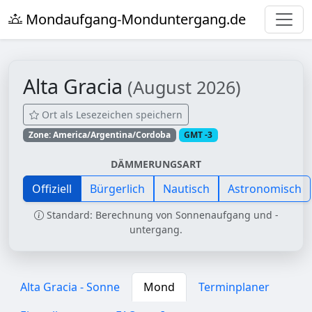
Mondaufgang-Monduntergang.de
Alta Gracia
(August 2026)
Ort als Lesezeichen speichern
Zone: America/Argentina/Cordoba
GMT -3
DÄMMERUNGSART
Offiziell
Bürgerlich
Nautisch
Astronomisch
Standard: Berechnung von Sonnenaufgang und -
untergang.
Alta Gracia - Sonne
Mond
Terminplaner