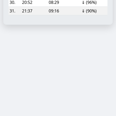
30.
20:52
08:29
⇓ (96%)
31.
21:37
09:16
⇓ (90%)
Aufgabe hinzufügen
Start- oder Endzeit (HH:MM)
Berechnen