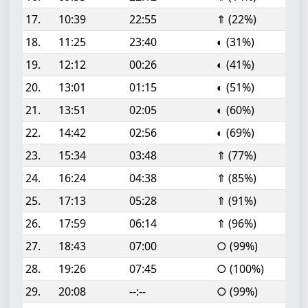
17.
10:39
22:55
⇑ (22%)
18.
11:25
23:40
◐ (31%)
19.
12:12
00:26
◐ (41%)
20.
13:01
01:15
◐ (51%)
21.
13:51
02:05
◐ (60%)
22.
14:42
02:56
◐ (69%)
23.
15:34
03:48
⇑ (77%)
24.
16:24
04:38
⇑ (85%)
25.
17:13
05:28
⇑ (91%)
26.
17:59
06:14
⇑ (96%)
27.
18:43
07:00
○ (99%)
28.
19:26
07:45
○ (100%)
29.
20:08
--:--
○ (99%)