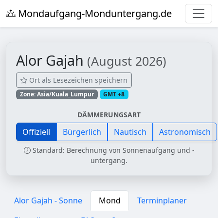
Mondaufgang-Monduntergang.de
Alor Gajah
(August 2026)
Ort als Lesezeichen speichern
Zone: Asia/Kuala_Lumpur
GMT +8
DÄMMERUNGSART
Offiziell
Bürgerlich
Nautisch
Astronomisch
Standard: Berechnung von Sonnenaufgang und -
untergang.
Alor Gajah - Sonne
Mond
Terminplaner