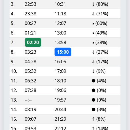
3.
22:53
10:31
⇓ (80%)
4.
23:38
11:18
⇓ (71%)
5.
00:27
12:07
◑ (60%)
6.
01:21
13:00
◑ (49%)
7.
02:20
13:58
◑ (38%)
8.
03:23
15:00
⇓ (27%)
9.
04:28
16:05
⇓ (17%)
10.
05:32
17:09
⇓ (9%)
11.
06:32
18:10
● (4%)
12.
07:28
19:06
● (0%)
13.
--:--
19:57
● (0%)
14.
08:19
20:44
● (3%)
15.
09:07
21:29
⇑ (8%)
16.
09:53
22:12
⇑ (14%)