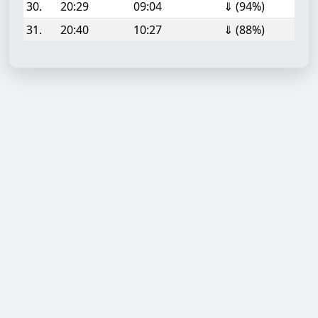
30.
20:29
09:04
⇓ (94%)
31.
20:40
10:27
⇓ (88%)
Aufgabe hinzufügen
Start- oder Endzeit (HH:MM)
Berechnen