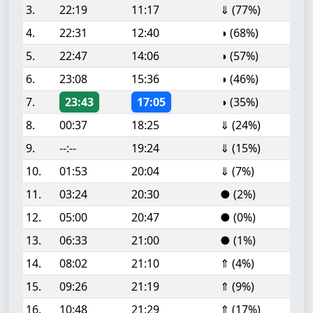
3.
22:19
11:17
⇓ (77%)
4.
22:31
12:40
◑ (68%)
5.
22:47
14:06
◑ (57%)
6.
23:08
15:36
◑ (46%)
7.
23:43
17:05
◑ (35%)
8.
00:37
18:25
⇓ (24%)
9.
--:--
19:24
⇓ (15%)
10.
01:53
20:04
⇓ (7%)
11.
03:24
20:30
● (2%)
12.
05:00
20:47
● (0%)
13.
06:33
21:00
● (1%)
14.
08:02
21:10
⇑ (4%)
15.
09:26
21:19
⇑ (9%)
16.
10:48
21:29
⇑ (17%)