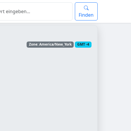
Finden
Zone: America/New_York
GMT -4