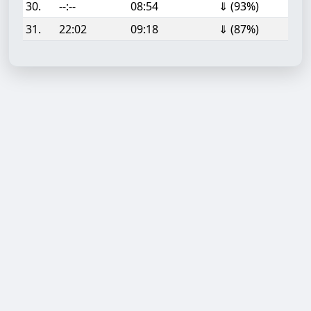
30.
--:--
08:54
⇓ (93%)
31.
22:02
09:18
⇓ (87%)
Aufgabe hinzufügen
Start- oder Endzeit (HH:MM)
Berechnen