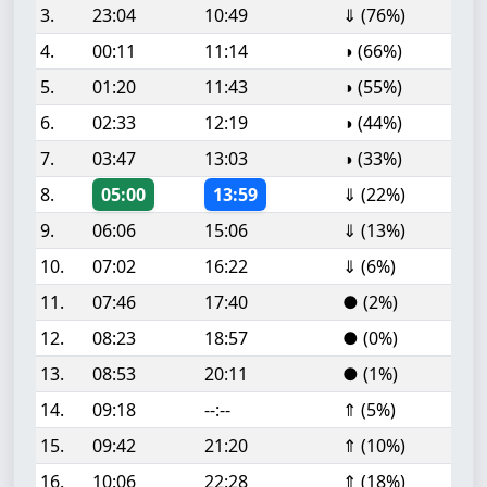
3.
23:04
10:49
⇓ (76%)
4.
00:11
11:14
◑ (66%)
5.
01:20
11:43
◑ (55%)
6.
02:33
12:19
◑ (44%)
7.
03:47
13:03
◑ (33%)
8.
05:00
13:59
⇓ (22%)
9.
06:06
15:06
⇓ (13%)
10.
07:02
16:22
⇓ (6%)
11.
07:46
17:40
● (2%)
12.
08:23
18:57
● (0%)
13.
08:53
20:11
● (1%)
14.
09:18
--:--
⇑ (5%)
15.
09:42
21:20
⇑ (10%)
16.
10:06
22:28
⇑ (18%)