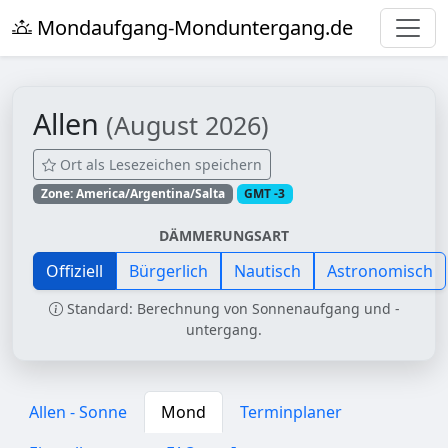
Mondaufgang-Monduntergang.de
Allen
(August 2026)
Ort als Lesezeichen speichern
Zone: America/Argentina/Salta
GMT -3
DÄMMERUNGSART
Offiziell
Bürgerlich
Nautisch
Astronomisch
Standard: Berechnung von Sonnenaufgang und -
untergang.
Allen - Sonne
Mond
Terminplaner