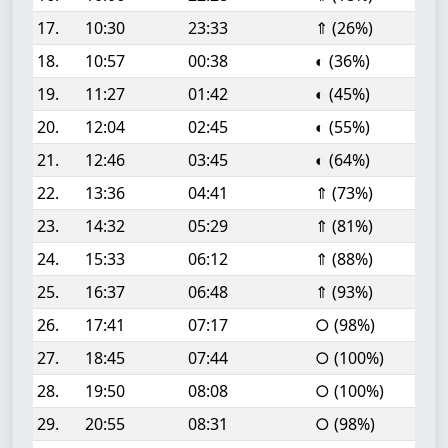
17.
10:30
23:33
⇑ (26%)
18.
10:57
00:38
◐ (36%)
19.
11:27
01:42
◐ (45%)
20.
12:04
02:45
◐ (55%)
21.
12:46
03:45
◐ (64%)
22.
13:36
04:41
⇑ (73%)
23.
14:32
05:29
⇑ (81%)
24.
15:33
06:12
⇑ (88%)
25.
16:37
06:48
⇑ (93%)
26.
17:41
07:17
○ (98%)
27.
18:45
07:44
○ (100%)
28.
19:50
08:08
○ (100%)
29.
20:55
08:31
○ (98%)