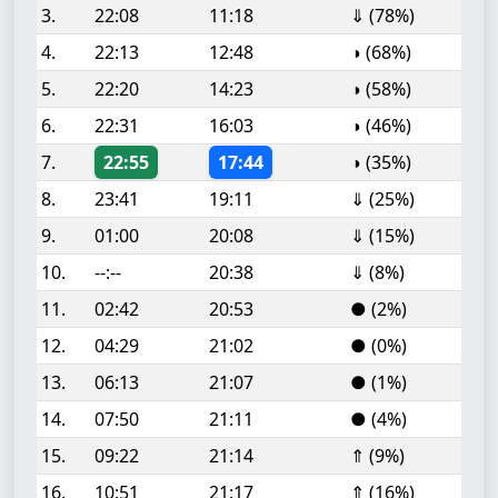
3.
22:08
11:18
⇓ (78%)
4.
22:13
12:48
◑ (68%)
5.
22:20
14:23
◑ (58%)
6.
22:31
16:03
◑ (46%)
7.
22:55
17:44
◑ (35%)
8.
23:41
19:11
⇓ (25%)
9.
01:00
20:08
⇓ (15%)
10.
--:--
20:38
⇓ (8%)
11.
02:42
20:53
● (2%)
12.
04:29
21:02
● (0%)
13.
06:13
21:07
● (1%)
14.
07:50
21:11
● (4%)
15.
09:22
21:14
⇑ (9%)
16.
10:51
21:17
⇑ (16%)