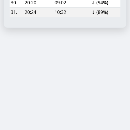
30.
20:20
09:02
⇓ (94%)
31.
20:24
10:32
⇓ (89%)
Aufgabe hinzufügen
Start- oder Endzeit (HH:MM)
Berechnen