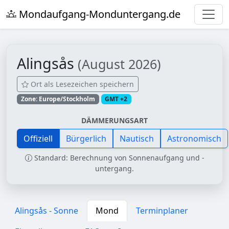
Mondaufgang-Monduntergang.de
Alingsås
(August 2026)
Ort als Lesezeichen speichern
Zone: Europe/Stockholm
GMT +2
DÄMMERUNGSART
Offiziell
Bürgerlich
Nautisch
Astronomisch
Standard: Berechnung von Sonnenaufgang und -
untergang.
Alingsås - Sonne
Mond
Terminplaner