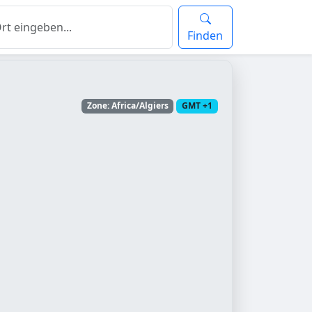
Finden
Zone: Africa/Algiers
GMT +1