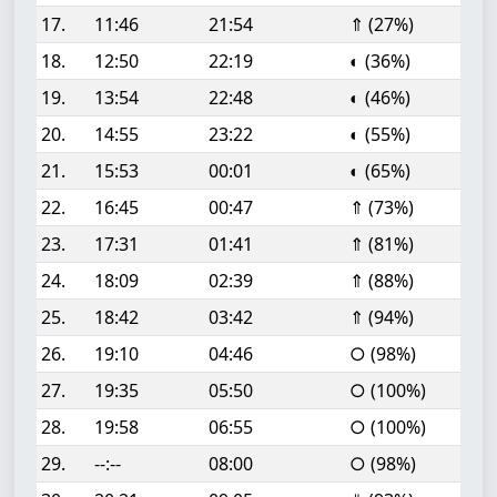
17.
11:46
21:54
⇑ (27%)
18.
12:50
22:19
◐ (36%)
19.
13:54
22:48
◐ (46%)
20.
14:55
23:22
◐ (55%)
21.
15:53
00:01
◐ (65%)
22.
16:45
00:47
⇑ (73%)
23.
17:31
01:41
⇑ (81%)
24.
18:09
02:39
⇑ (88%)
25.
18:42
03:42
⇑ (94%)
26.
19:10
04:46
○ (98%)
27.
19:35
05:50
○ (100%)
28.
19:58
06:55
○ (100%)
29.
--:--
08:00
○ (98%)