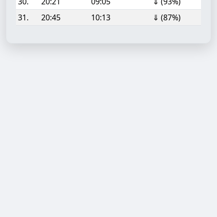
30.
20:21
09:05
⇓ (93%)
31.
20:45
10:13
⇓ (87%)
Aufgabe hinzufügen
Start- oder Endzeit (HH:MM)
Berechnen