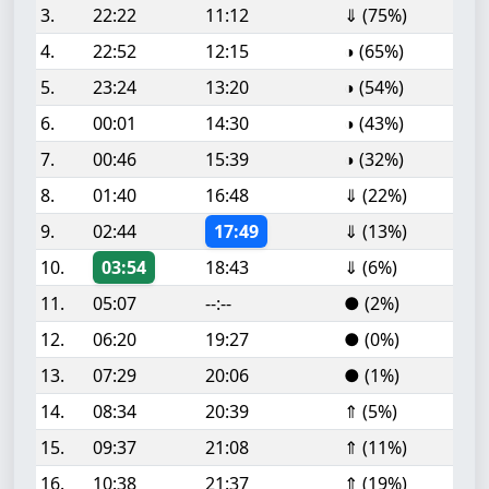
3.
22:22
11:12
⇓ (75%)
4.
22:52
12:15
◑ (65%)
5.
23:24
13:20
◑ (54%)
6.
00:01
14:30
◑ (43%)
7.
00:46
15:39
◑ (32%)
8.
01:40
16:48
⇓ (22%)
9.
02:44
17:49
⇓ (13%)
10.
03:54
18:43
⇓ (6%)
11.
05:07
--:--
● (2%)
12.
06:20
19:27
● (0%)
13.
07:29
20:06
● (1%)
14.
08:34
20:39
⇑ (5%)
15.
09:37
21:08
⇑ (11%)
16.
10:38
21:37
⇑ (19%)