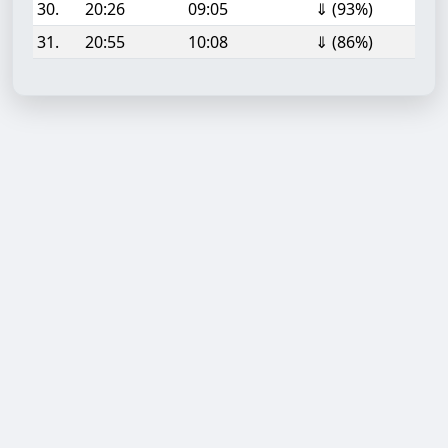
30.
20:26
09:05
⇓ (93%)
31.
20:55
10:08
⇓ (86%)
Aufgabe hinzufügen
Start- oder Endzeit (HH:MM)
Berechnen