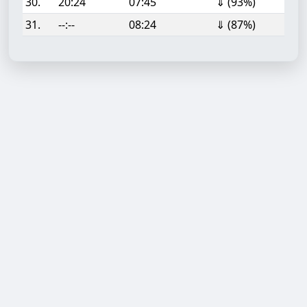
30.
20:24
07:45
⇓ (93%)
31.
--:--
08:24
⇓ (87%)
Aufgabe hinzufügen
Start- oder Endzeit (HH:MM)
Berechnen