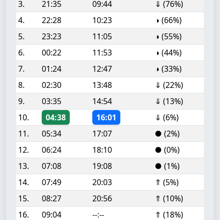
3.
21:35
09:44
⇓ (76%)
4.
22:28
10:23
◑ (66%)
5.
23:23
11:05
◑ (55%)
6.
00:22
11:53
◑ (44%)
7.
01:24
12:47
◑ (33%)
8.
02:30
13:48
⇓ (22%)
9.
03:35
14:54
⇓ (13%)
10.
04:38
16:01
⇓ (6%)
11.
05:34
17:07
● (2%)
12.
06:24
18:10
● (0%)
13.
07:08
19:08
● (1%)
14.
07:49
20:03
⇑ (5%)
15.
08:27
20:56
⇑ (10%)
16.
09:04
--:--
⇑ (18%)