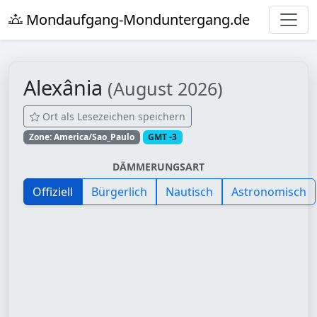
Mondaufgang-Monduntergang.de
Alexânia
(August 2026)
Ort als Lesezeichen speichern
Zone: America/Sao_Paulo
GMT -3
DÄMMERUNGSART
Offiziell
Bürgerlich
Nautisch
Astronomisch