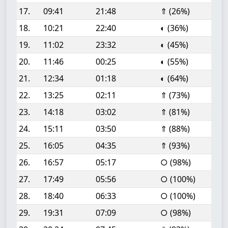
17.
09:41
21:48
⇑ (26%)
18.
10:21
22:40
◐ (36%)
19.
11:02
23:32
◐ (45%)
20.
11:46
00:25
◐ (55%)
21.
12:34
01:18
◐ (64%)
22.
13:25
02:11
⇑ (73%)
23.
14:18
03:02
⇑ (81%)
24.
15:11
03:50
⇑ (88%)
25.
16:05
04:35
⇑ (93%)
26.
16:57
05:17
○ (98%)
27.
17:49
05:56
○ (100%)
28.
18:40
06:33
○ (100%)
29.
19:31
07:09
○ (98%)