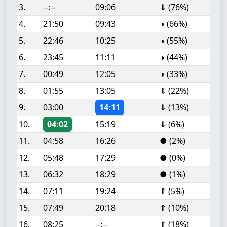
3.
--:--
09:06
⇓ (76%)
4.
21:50
09:43
◑ (66%)
5.
22:46
10:25
◑ (55%)
6.
23:45
11:11
◑ (44%)
7.
00:49
12:05
◑ (33%)
8.
01:55
13:05
⇓ (22%)
9.
03:00
14:11
⇓ (13%)
10.
04:02
15:19
⇓ (6%)
11.
04:58
16:26
● (2%)
12.
05:48
17:29
● (0%)
13.
06:32
18:29
● (1%)
14.
07:11
19:24
⇑ (5%)
15.
07:49
20:18
⇑ (10%)
16.
08:25
--:--
⇑ (18%)