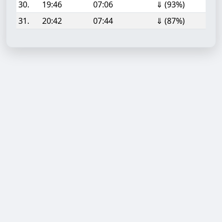
30.
19:46
07:06
⇓ (93%)
31.
20:42
07:44
⇓ (87%)
Aufgabe hinzufügen
Start- oder Endzeit (HH:MM)
Berechnen