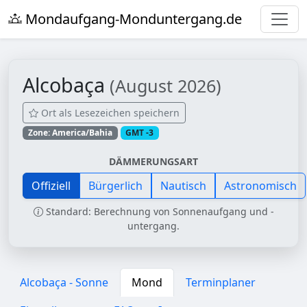
Mondaufgang-Monduntergang.de
Alcobaça
(August 2026)
Ort als Lesezeichen speichern
Zone: America/Bahia
GMT -3
DÄMMERUNGSART
Offiziell
Bürgerlich
Nautisch
Astronomisch
Standard: Berechnung von Sonnenaufgang und -
untergang.
Alcobaça - Sonne
Mond
Terminplaner