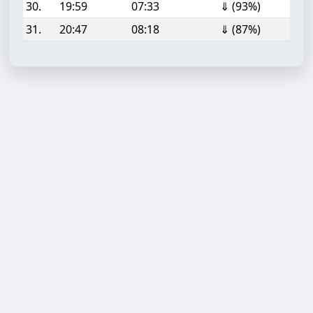
30.
19:59
07:33
⇓ (93%)
31.
20:47
08:18
⇓ (87%)
Aufgabe hinzufügen
Start- oder Endzeit (HH:MM)
Berechnen