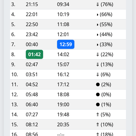
3.
21:15
09:34
⇓ (76%)
4.
22:01
10:19
◑ (66%)
5.
22:50
11:08
◑ (55%)
6.
23:42
12:01
◑ (44%)
7.
00:40
12:59
◑ (33%)
8.
01:42
14:02
⇓ (22%)
9.
02:47
15:07
⇓ (13%)
10.
03:51
16:12
⇓ (6%)
11.
04:52
17:12
● (2%)
12.
05:48
18:08
● (0%)
13.
06:40
19:00
● (1%)
14.
07:27
19:48
⇑ (5%)
15.
08:12
20:35
⇑ (10%)
16.
08:56
--:--
⇑ (18%)