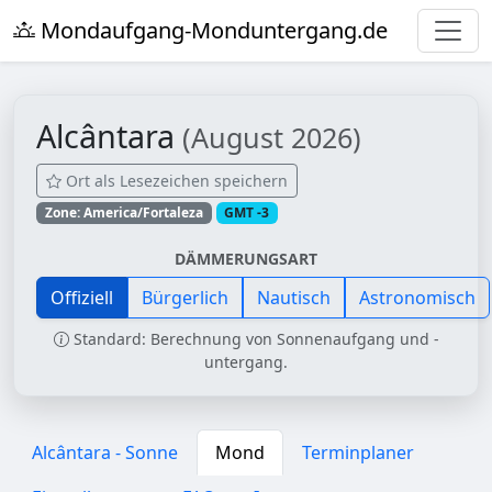
Mondaufgang-Monduntergang.de
Alcântara
(August 2026)
Ort als Lesezeichen speichern
Zone: America/Fortaleza
GMT -3
DÄMMERUNGSART
Offiziell
Bürgerlich
Nautisch
Astronomisch
Standard: Berechnung von Sonnenaufgang und -
untergang.
Alcântara - Sonne
Mond
Terminplaner