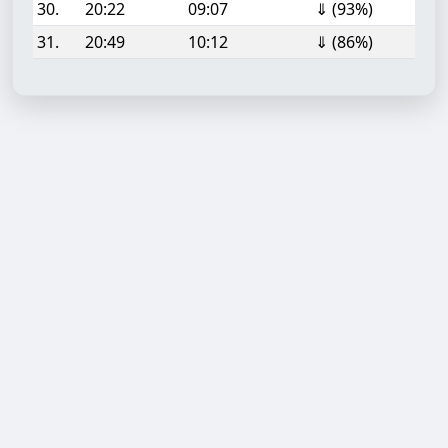
30.
20:22
09:07
⇓ (93%)
31.
20:49
10:12
⇓ (86%)
Aufgabe hinzufügen
Start- oder Endzeit (HH:MM)
Berechnen