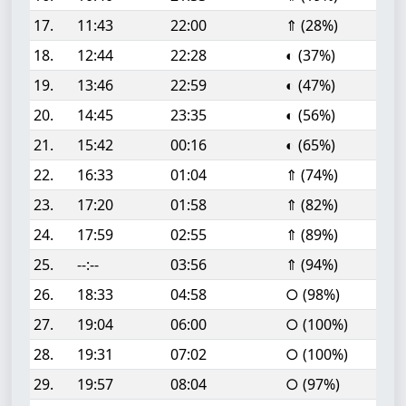
17.
11:43
22:00
⇑ (28%)
18.
12:44
22:28
◐ (37%)
19.
13:46
22:59
◐ (47%)
20.
14:45
23:35
◐ (56%)
21.
15:42
00:16
◐ (65%)
22.
16:33
01:04
⇑ (74%)
23.
17:20
01:58
⇑ (82%)
24.
17:59
02:55
⇑ (89%)
25.
--:--
03:56
⇑ (94%)
26.
18:33
04:58
○ (98%)
27.
19:04
06:00
○ (100%)
28.
19:31
07:02
○ (100%)
29.
19:57
08:04
○ (97%)