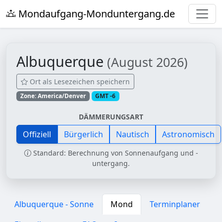
Mondaufgang-Monduntergang.de
Albuquerque
(August 2026)
Ort als Lesezeichen speichern
Zone: America/Denver
GMT -6
DÄMMERUNGSART
Offiziell
Bürgerlich
Nautisch
Astronomisch
Standard: Berechnung von Sonnenaufgang und -
untergang.
Albuquerque - Sonne
Mond
Terminplaner