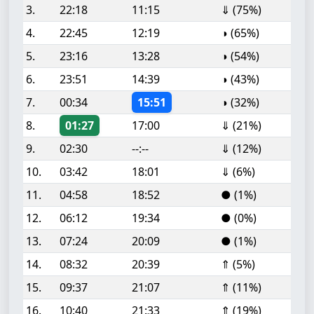
3.
22:18
11:15
⇓ (75%)
4.
22:45
12:19
◑ (65%)
5.
23:16
13:28
◑ (54%)
6.
23:51
14:39
◑ (43%)
7.
00:34
15:51
◑ (32%)
8.
01:27
17:00
⇓ (21%)
9.
02:30
--:--
⇓ (12%)
10.
03:42
18:01
⇓ (6%)
11.
04:58
18:52
● (1%)
12.
06:12
19:34
● (0%)
13.
07:24
20:09
● (1%)
14.
08:32
20:39
⇑ (5%)
15.
09:37
21:07
⇑ (11%)
16.
10:40
21:33
⇑ (19%)