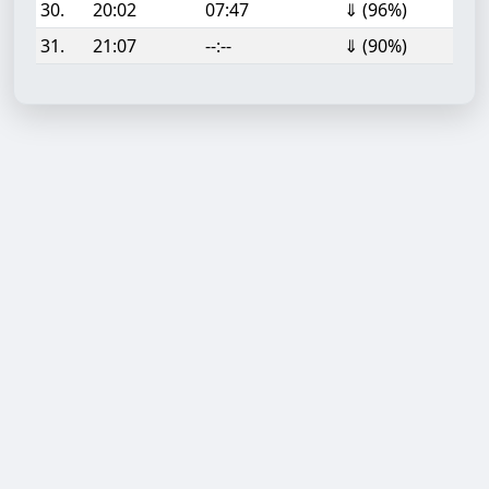
30.
20:02
07:47
⇓ (96%)
31.
21:07
--:--
⇓ (90%)
Aufgabe hinzufügen
Start- oder Endzeit (HH:MM)
Berechnen