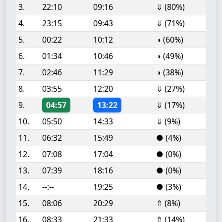
3.
22:10
09:16
⇓ (80%)
4.
23:15
09:43
⇓ (71%)
5.
00:22
10:12
◑ (60%)
6.
01:34
10:46
◑ (49%)
7.
02:46
11:29
◑ (38%)
8.
03:55
12:20
⇓ (27%)
9.
04:57
13:22
⇓ (17%)
10.
05:50
14:33
⇓ (9%)
11.
06:32
15:49
● (4%)
12.
07:08
17:04
● (0%)
13.
07:39
18:16
● (0%)
14.
--:--
19:25
● (3%)
15.
08:06
20:29
⇑ (8%)
16.
08:33
21:33
⇑ (14%)