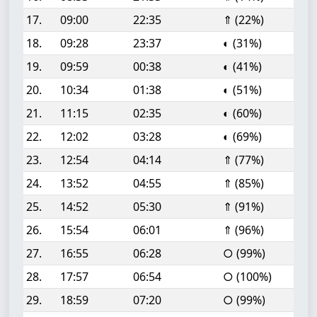
17.
09:00
22:35
⇑ (22%)
18.
09:28
23:37
◐ (31%)
19.
09:59
00:38
◐ (41%)
20.
10:34
01:38
◐ (51%)
21.
11:15
02:35
◐ (60%)
22.
12:02
03:28
◐ (69%)
23.
12:54
04:14
⇑ (77%)
24.
13:52
04:55
⇑ (85%)
25.
14:52
05:30
⇑ (91%)
26.
15:54
06:01
⇑ (96%)
27.
16:55
06:28
○ (99%)
28.
17:57
06:54
○ (100%)
29.
18:59
07:20
○ (99%)