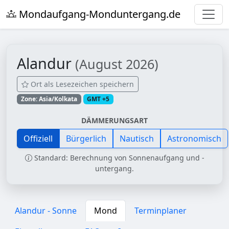
Mondaufgang-Monduntergang.de
Alandur
(August 2026)
Ort als Lesezeichen speichern
Zone: Asia/Kolkata
GMT +5
DÄMMERUNGSART
Offiziell
Bürgerlich
Nautisch
Astronomisch
Standard: Berechnung von Sonnenaufgang und -
untergang.
Alandur - Sonne
Mond
Terminplaner