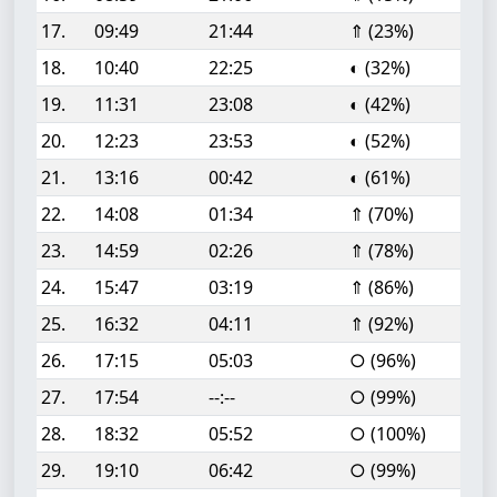
17.
09:49
21:44
⇑ (23%)
18.
10:40
22:25
◐ (32%)
19.
11:31
23:08
◐ (42%)
20.
12:23
23:53
◐ (52%)
21.
13:16
00:42
◐ (61%)
22.
14:08
01:34
⇑ (70%)
23.
14:59
02:26
⇑ (78%)
24.
15:47
03:19
⇑ (86%)
25.
16:32
04:11
⇑ (92%)
26.
17:15
05:03
○ (96%)
27.
17:54
--:--
○ (99%)
28.
18:32
05:52
○ (100%)
29.
19:10
06:42
○ (99%)