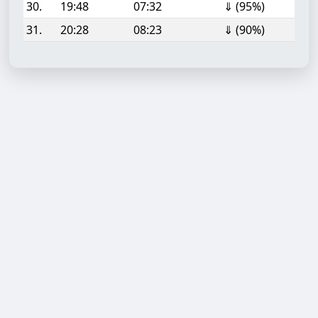
30.
19:48
07:32
⇓ (95%)
31.
20:28
08:23
⇓ (90%)
Aufgabe hinzufügen
Start- oder Endzeit (HH:MM)
Berechnen