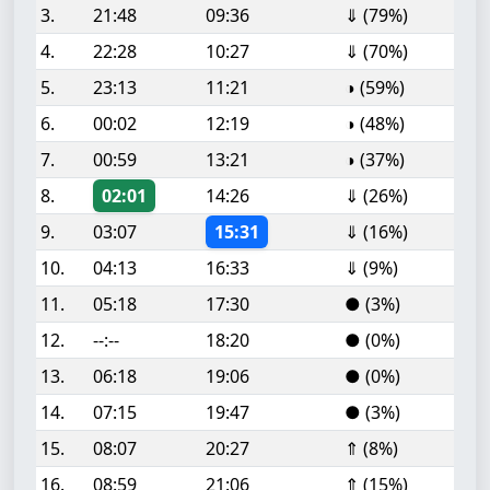
3.
21:48
09:36
⇓ (79%)
4.
22:28
10:27
⇓ (70%)
5.
23:13
11:21
◑ (59%)
6.
00:02
12:19
◑ (48%)
7.
00:59
13:21
◑ (37%)
8.
02:01
14:26
⇓ (26%)
9.
03:07
15:31
⇓ (16%)
10.
04:13
16:33
⇓ (9%)
11.
05:18
17:30
● (3%)
12.
--:--
18:20
● (0%)
13.
06:18
19:06
● (0%)
14.
07:15
19:47
● (3%)
15.
08:07
20:27
⇑ (8%)
16.
08:59
21:06
⇑ (15%)