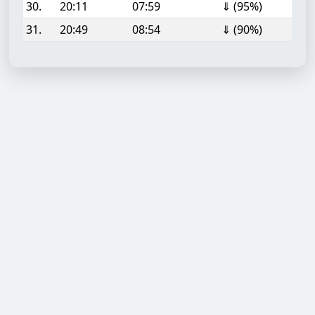
30.
20:11
07:59
⇓ (95%)
31.
20:49
08:54
⇓ (90%)
Aufgabe hinzufügen
Start- oder Endzeit (HH:MM)
Berechnen