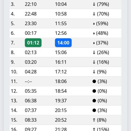
3.
22:10
10:04
⇓ (79%)
4.
22:48
10:58
⇓ (70%)
5.
23:30
11:55
◑ (59%)
6.
00:17
12:56
◑ (48%)
7.
01:12
14:00
◑ (37%)
8.
02:13
15:06
⇓ (26%)
9.
03:20
16:11
⇓ (16%)
10.
04:28
17:12
⇓ (9%)
11.
--:--
18:06
● (3%)
12.
05:35
18:54
● (0%)
13.
06:38
19:37
● (0%)
14.
07:37
20:15
● (3%)
15.
08:33
20:52
⇑ (8%)
16.
09:27
21:28
⇑ (15%)