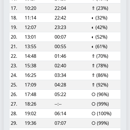
17.
10:20
22:04
⇑ (23%)
18.
11:14
22:42
◐ (32%)
19.
12:07
23:23
◐ (42%)
20.
13:01
00:07
◐ (52%)
21.
13:55
00:55
◐ (61%)
22.
14:48
01:46
⇑ (70%)
23.
15:38
02:40
⇑ (78%)
24.
16:25
03:34
⇑ (86%)
25.
17:09
04:28
⇑ (92%)
26.
17:48
05:22
○ (96%)
27.
18:26
--:--
○ (99%)
28.
19:02
06:14
○ (100%)
29.
19:36
07:07
○ (99%)