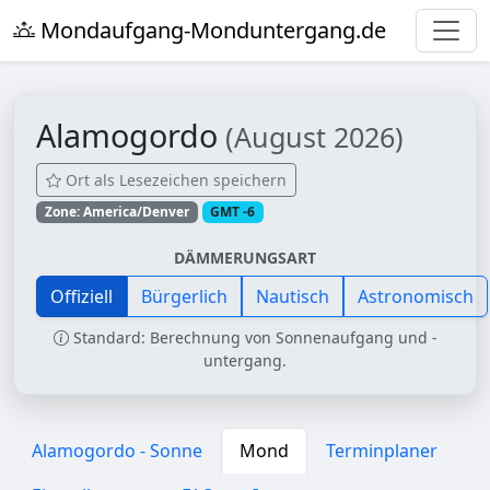
Mondaufgang-Monduntergang.de
Alamogordo
(August 2026)
Ort als Lesezeichen speichern
Zone: America/Denver
GMT -6
DÄMMERUNGSART
Offiziell
Bürgerlich
Nautisch
Astronomisch
Standard: Berechnung von Sonnenaufgang und -
untergang.
Alamogordo - Sonne
Mond
Terminplaner