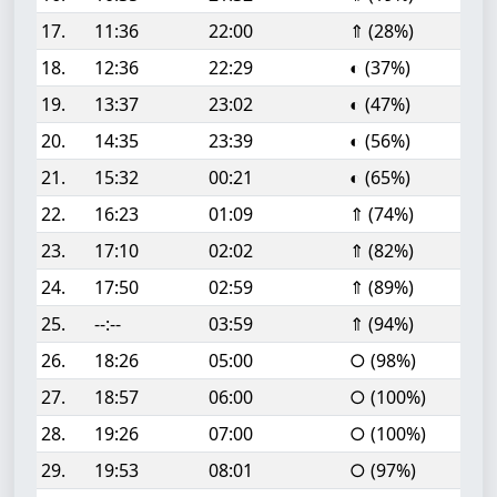
17.
11:36
22:00
⇑ (28%)
18.
12:36
22:29
◐ (37%)
19.
13:37
23:02
◐ (47%)
20.
14:35
23:39
◐ (56%)
21.
15:32
00:21
◐ (65%)
22.
16:23
01:09
⇑ (74%)
23.
17:10
02:02
⇑ (82%)
24.
17:50
02:59
⇑ (89%)
25.
--:--
03:59
⇑ (94%)
26.
18:26
05:00
○ (98%)
27.
18:57
06:00
○ (100%)
28.
19:26
07:00
○ (100%)
29.
19:53
08:01
○ (97%)