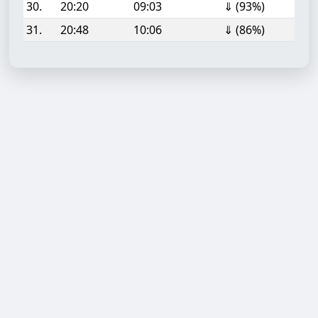
30.
20:20
09:03
⇓ (93%)
31.
20:48
10:06
⇓ (86%)
Aufgabe hinzufügen
Start- oder Endzeit (HH:MM)
Berechnen