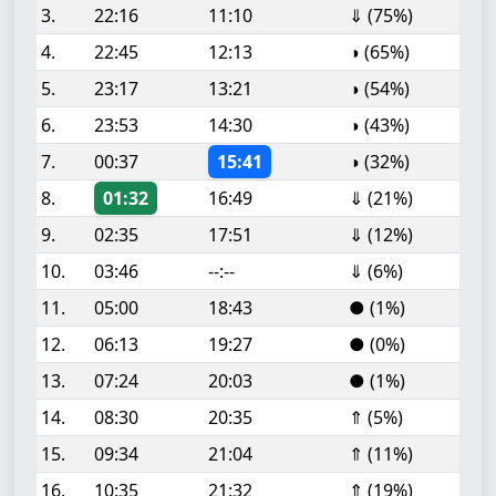
3.
22:16
11:10
⇓ (75%)
4.
22:45
12:13
◑ (65%)
5.
23:17
13:21
◑ (54%)
6.
23:53
14:30
◑ (43%)
7.
00:37
15:41
◑ (32%)
8.
01:32
16:49
⇓ (21%)
9.
02:35
17:51
⇓ (12%)
10.
03:46
--:--
⇓ (6%)
11.
05:00
18:43
● (1%)
12.
06:13
19:27
● (0%)
13.
07:24
20:03
● (1%)
14.
08:30
20:35
⇑ (5%)
15.
09:34
21:04
⇑ (11%)
16.
10:35
21:32
⇑ (19%)