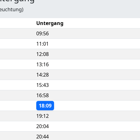
leuchtung)
Untergang
09:56
11:01
12:08
13:16
14:28
15:43
16:58
18:09
19:12
20:04
20:44