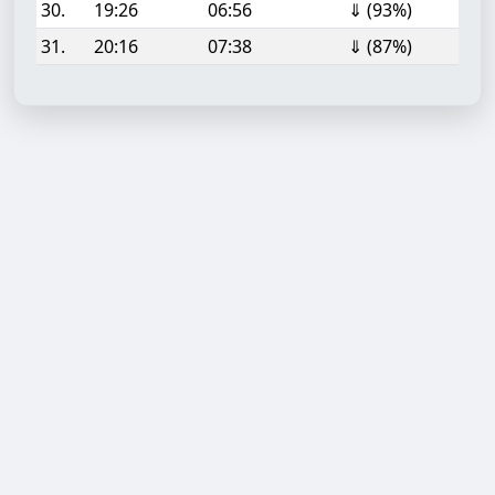
30.
19:26
06:56
⇓ (93%)
31.
20:16
07:38
⇓ (87%)
Aufgabe hinzufügen
Start- oder Endzeit (HH:MM)
Berechnen