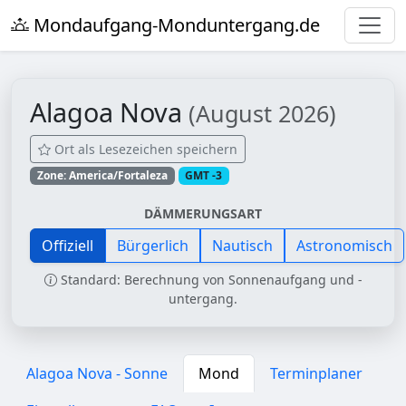
Mondaufgang-Monduntergang.de
Alagoa Nova
(August 2026)
Ort als Lesezeichen speichern
Zone: America/Fortaleza
GMT -3
DÄMMERUNGSART
Offiziell
Bürgerlich
Nautisch
Astronomisch
Standard: Berechnung von Sonnenaufgang und -
untergang.
Alagoa Nova - Sonne
Mond
Terminplaner