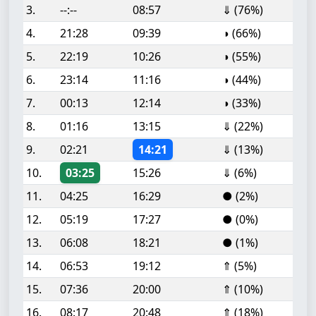
3.
--:--
08:57
⇓ (76%)
4.
21:28
09:39
◑ (66%)
5.
22:19
10:26
◑ (55%)
6.
23:14
11:16
◑ (44%)
7.
00:13
12:14
◑ (33%)
8.
01:16
13:15
⇓ (22%)
9.
02:21
14:21
⇓ (13%)
10.
03:25
15:26
⇓ (6%)
11.
04:25
16:29
● (2%)
12.
05:19
17:27
● (0%)
13.
06:08
18:21
● (1%)
14.
06:53
19:12
⇑ (5%)
15.
07:36
20:00
⇑ (10%)
16.
08:17
20:48
⇑ (18%)