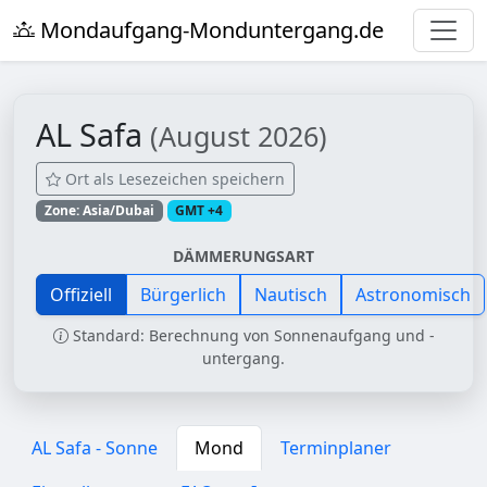
Mondaufgang-Monduntergang.de
AL Safa
(August 2026)
Ort als Lesezeichen speichern
Zone: Asia/Dubai
GMT +4
DÄMMERUNGSART
Offiziell
Bürgerlich
Nautisch
Astronomisch
Standard: Berechnung von Sonnenaufgang und -
untergang.
AL Safa - Sonne
Mond
Terminplaner