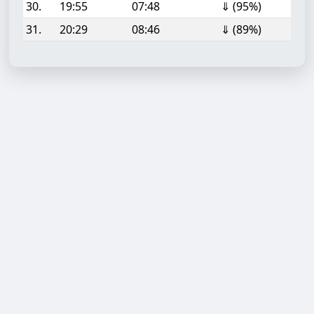
30.
19:55
07:48
⇓ (95%)
31.
20:29
08:46
⇓ (89%)
Aufgabe hinzufügen
Start- oder Endzeit (HH:MM)
Berechnen