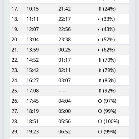
17.
10:15
21:42
⇑ (24%)
18.
11:11
22:17
◐ (33%)
19.
12:07
22:56
◐ (43%)
20.
13:04
23:38
◐ (52%)
21.
13:59
00:25
◐ (62%)
22.
14:52
01:17
⇑ (70%)
23.
15:42
02:11
⇑ (79%)
24.
16:27
03:07
⇑ (86%)
25.
17:08
--:--
⇑ (92%)
26.
17:45
04:04
○ (97%)
27.
18:19
05:00
○ (99%)
28.
18:51
05:56
○ (100%)
29.
19:23
06:52
○ (99%)