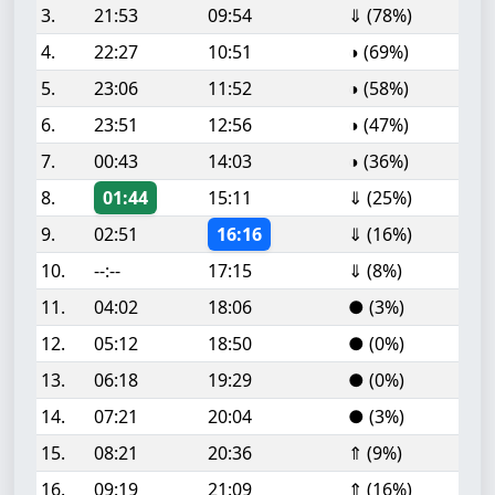
3.
21:53
09:54
⇓ (78%)
4.
22:27
10:51
◑ (69%)
5.
23:06
11:52
◑ (58%)
6.
23:51
12:56
◑ (47%)
7.
00:43
14:03
◑ (36%)
8.
01:44
15:11
⇓ (25%)
9.
02:51
16:16
⇓ (16%)
10.
--:--
17:15
⇓ (8%)
11.
04:02
18:06
● (3%)
12.
05:12
18:50
● (0%)
13.
06:18
19:29
● (0%)
14.
07:21
20:04
● (3%)
15.
08:21
20:36
⇑ (9%)
16.
09:19
21:09
⇑ (16%)