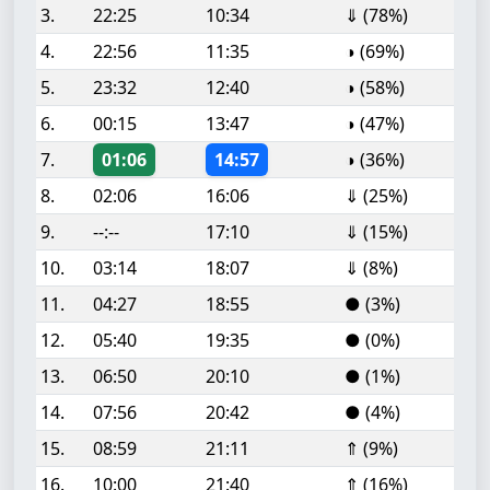
3.
22:25
10:34
⇓ (78%)
4.
22:56
11:35
◑ (69%)
5.
23:32
12:40
◑ (58%)
6.
00:15
13:47
◑ (47%)
7.
01:06
14:57
◑ (36%)
8.
02:06
16:06
⇓ (25%)
9.
--:--
17:10
⇓ (15%)
10.
03:14
18:07
⇓ (8%)
11.
04:27
18:55
● (3%)
12.
05:40
19:35
● (0%)
13.
06:50
20:10
● (1%)
14.
07:56
20:42
● (4%)
15.
08:59
21:11
⇑ (9%)
16.
10:00
21:40
⇑ (16%)