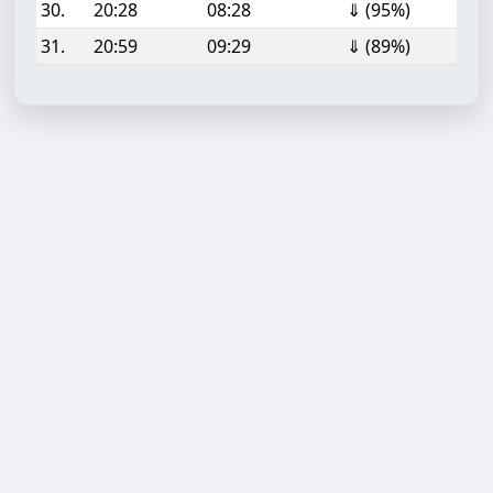
30.
20:28
08:28
⇓ (95%)
31.
20:59
09:29
⇓ (89%)
Aufgabe hinzufügen
Start- oder Endzeit (HH:MM)
Berechnen