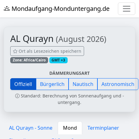
Mondaufgang-Monduntergang.de
AL Qurayn
(August 2026)
Ort als Lesezeichen speichern
Zone: Africa/Cairo
GMT +3
DÄMMERUNGSART
Offiziell
Bürgerlich
Nautisch
Astronomisch
Standard: Berechnung von Sonnenaufgang und -
untergang.
AL Qurayn - Sonne
Mond
Terminplaner