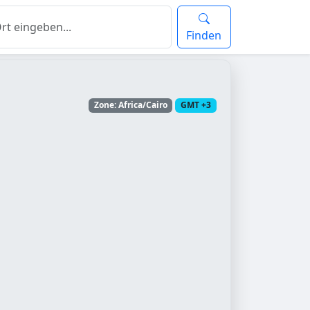
Finden
Zone: Africa/Cairo
GMT +3