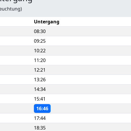
leuchtung)
Untergang
08:30
09:25
10:22
11:20
12:21
13:26
14:34
15:41
16:46
17:44
18:35