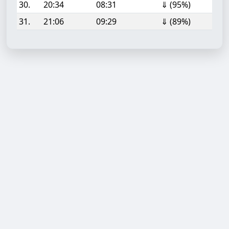
30.
20:34
08:31
⇓ (95%)
31.
21:06
09:29
⇓ (89%)
Aufgabe hinzufügen
Start- oder Endzeit (HH:MM)
Berechnen