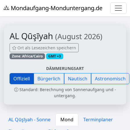
Mondaufgang-Monduntergang.de
AL Qūşīyah
(August 2026)
Ort als Lesezeichen speichern
Zone: Africa/Cairo
GMT +3
DÄMMERUNGSART
Offiziell
Bürgerlich
Nautisch
Astronomisch
Standard: Berechnung von Sonnenaufgang und -
untergang.
AL Qūşīyah - Sonne
Mond
Terminplaner