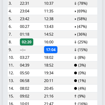
3.
22:31
10:37
⇓ (78%)
4.
23:04
11:35
◑ (69%)
5.
23:42
12:38
◑ (58%)
6.
00:27
13:43
◑ (47%)
7.
01:18
14:52
◑ (36%)
8.
02:20
16:00
⇓ (25%)
9.
--:--
17:04
⇓ (15%)
10.
03:27
18:02
⇓ (8%)
11.
04:39
18:52
● (3%)
12.
05:50
19:34
● (0%)
13.
06:58
20:11
● (1%)
14.
08:02
20:45
● (4%)
15.
09:02
21:16
⇑ (9%)
16.
10:01
21:47
⇑ (16%)