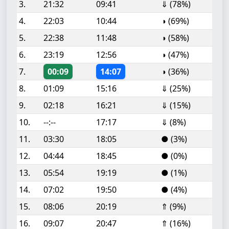
3.
21:32
09:41
⇓ (78%)
4.
22:03
10:44
◑ (69%)
5.
22:38
11:48
◑ (58%)
6.
23:19
12:56
◑ (47%)
7.
00:09
14:07
◑ (36%)
8.
01:09
15:16
⇓ (25%)
9.
02:18
16:21
⇓ (15%)
10.
--:--
17:17
⇓ (8%)
11.
03:30
18:05
● (3%)
12.
04:44
18:45
● (0%)
13.
05:54
19:19
● (1%)
14.
07:02
19:50
● (4%)
15.
08:06
20:19
⇑ (9%)
16.
09:07
20:47
⇑ (16%)