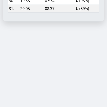
30.
19:35
07:34
⇓ (95%)
31.
20:05
08:37
⇓ (89%)
Aufgabe hinzufügen
Start- oder Endzeit (HH:MM)
Berechnen