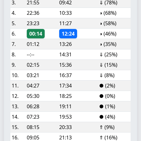
3.
21:55
09:42
⇓ (78%)
4.
22:36
10:33
◑ (68%)
5.
23:23
11:27
◑ (58%)
6.
00:14
12:24
◑ (46%)
7.
01:12
13:26
◑ (35%)
8.
--:--
14:31
⇓ (25%)
9.
02:15
15:36
⇓ (15%)
10.
03:21
16:37
⇓ (8%)
11.
04:27
17:34
● (2%)
12.
05:30
18:25
● (0%)
13.
06:28
19:11
● (1%)
14.
07:23
19:53
● (4%)
15.
08:15
20:33
⇑ (9%)
16.
09:05
21:13
⇑ (16%)