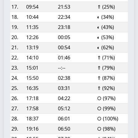
17.
09:54
21:53
⇑ (25%)
18.
10:44
22:34
◐ (34%)
19.
11:35
23:18
◐ (43%)
20.
12:26
00:05
◐ (53%)
21.
13:19
00:54
◐ (62%)
22.
14:10
01:46
⇑ (71%)
23.
15:01
--:--
⇑ (79%)
24.
15:50
02:38
⇑ (87%)
25.
16:35
03:31
⇑ (92%)
26.
17:18
04:22
○ (97%)
27.
17:58
05:12
○ (99%)
28.
18:37
06:01
○ (100%)
29.
19:16
06:50
○ (98%)