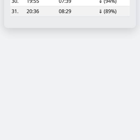
30.
19:55
07:39
⇓ (94%)
31.
20:36
08:29
⇓ (89%)
Aufgabe hinzufügen
Start- oder Endzeit (HH:MM)
Berechnen