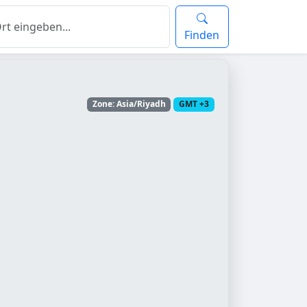
Finden
Zone: Asia/Riyadh
GMT +3