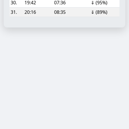
30.
19:42
07:36
⇓ (95%)
31.
20:16
08:35
⇓ (89%)
Aufgabe hinzufügen
Start- oder Endzeit (HH:MM)
Berechnen