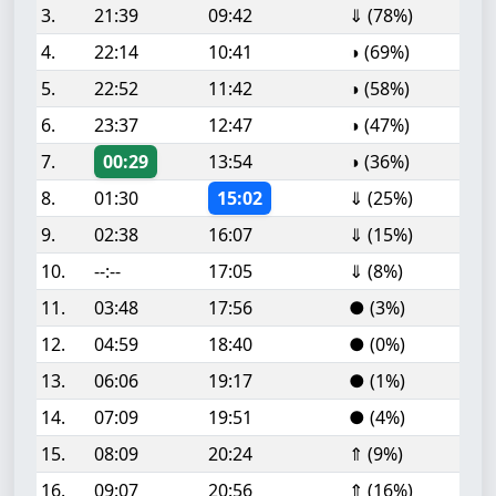
3.
21:39
09:42
⇓ (78%)
4.
22:14
10:41
◑ (69%)
5.
22:52
11:42
◑ (58%)
6.
23:37
12:47
◑ (47%)
7.
00:29
13:54
◑ (36%)
8.
01:30
15:02
⇓ (25%)
9.
02:38
16:07
⇓ (15%)
10.
--:--
17:05
⇓ (8%)
11.
03:48
17:56
● (3%)
12.
04:59
18:40
● (0%)
13.
06:06
19:17
● (1%)
14.
07:09
19:51
● (4%)
15.
08:09
20:24
⇑ (9%)
16.
09:07
20:56
⇑ (16%)