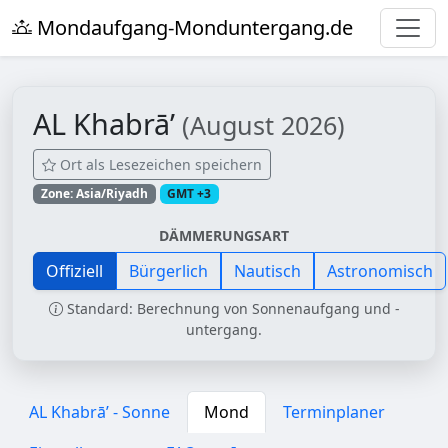
Mondaufgang-Monduntergang.de
AL Khabrā’
(August 2026)
Ort als Lesezeichen speichern
Zone: Asia/Riyadh
GMT +3
DÄMMERUNGSART
Offiziell
Bürgerlich
Nautisch
Astronomisch
Standard: Berechnung von Sonnenaufgang und -
untergang.
AL Khabrā’ - Sonne
Mond
Terminplaner