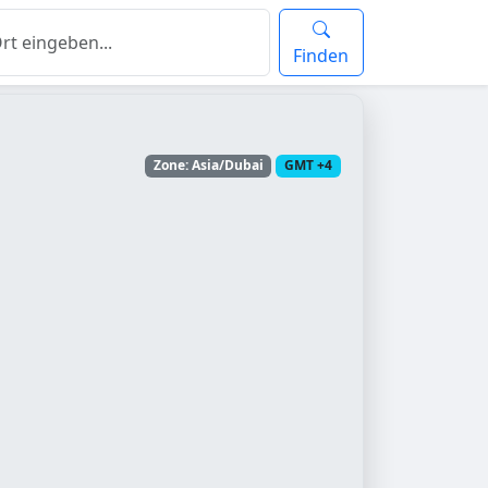
Finden
Zone: Asia/Dubai
GMT +4