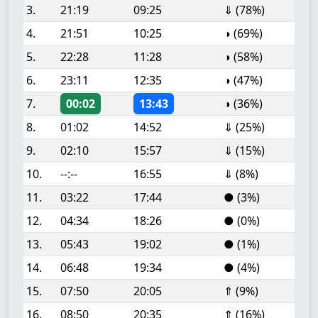
3.
21:19
09:25
⇓ (78%)
4.
21:51
10:25
◑ (69%)
5.
22:28
11:28
◑ (58%)
6.
23:11
12:35
◑ (47%)
7.
00:02
13:43
◑ (36%)
8.
01:02
14:52
⇓ (25%)
9.
02:10
15:57
⇓ (15%)
10.
--:--
16:55
⇓ (8%)
11.
03:22
17:44
● (3%)
12.
04:34
18:26
● (0%)
13.
05:43
19:02
● (1%)
14.
06:48
19:34
● (4%)
15.
07:50
20:05
⇑ (9%)
16.
08:50
20:35
⇑ (16%)