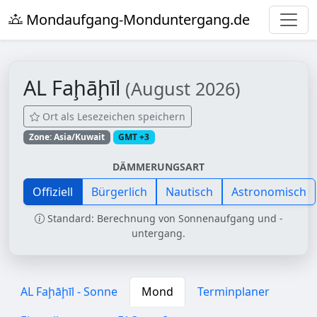
Mondaufgang-Monduntergang.de
AL Faḩāḩīl
(August 2026)
Ort als Lesezeichen speichern
Zone: Asia/Kuwait
GMT +3
DÄMMERUNGSART
Offiziell
Bürgerlich
Nautisch
Astronomisch
Standard: Berechnung von Sonnenaufgang und -
untergang.
AL Faḩāḩīl - Sonne
Mond
Terminplaner