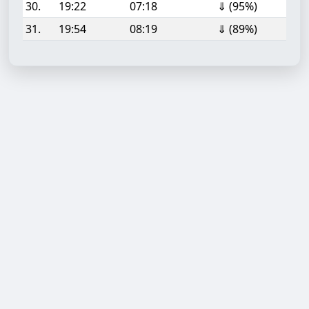
30.
19:22
07:18
⇓ (95%)
31.
19:54
08:19
⇓ (89%)
Aufgabe hinzufügen
Start- oder Endzeit (HH:MM)
Berechnen