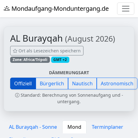
Mondaufgang-Monduntergang.de
AL Burayqah
(August 2026)
Ort als Lesezeichen speichern
Zone: Africa/Tripoli
GMT +2
DÄMMERUNGSART
Offiziell
Bürgerlich
Nautisch
Astronomisch
Standard: Berechnung von Sonnenaufgang und -
untergang.
AL Burayqah - Sonne
Mond
Terminplaner