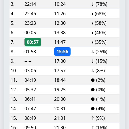
3.
22:14
10:24
⇓ (78%)
4.
22:46
11:26
◑ (68%)
5.
23:23
12:30
◑ (58%)
6.
00:05
13:38
◑ (46%)
7.
00:57
14:47
◑ (35%)
8.
01:58
15:56
⇓ (25%)
9.
--:--
17:00
⇓ (15%)
10.
03:06
17:57
⇓ (8%)
11.
04:19
18:44
● (2%)
12.
05:32
19:25
● (0%)
13.
06:41
20:00
● (1%)
14.
07:47
20:31
● (4%)
15.
08:49
21:01
⇑ (9%)
16.
09:50
21:30
⇑ (16%)