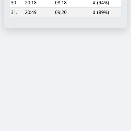
30.
20:18
08:18
⇓ (94%)
31.
20:49
09:20
⇓ (89%)
Aufgabe hinzufügen
Start- oder Endzeit (HH:MM)
Berechnen