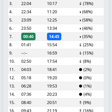
3.
22:04
10:17
⇓ (78%)
4.
22:34
11:20
◑ (68%)
5.
23:09
12:25
◑ (58%)
6.
23:50
13:34
◑ (46%)
7.
00:40
14:45
◑ (35%)
8.
01:41
15:54
⇓ (25%)
9.
--:--
16:59
⇓ (15%)
10.
02:50
17:54
⇓ (8%)
11.
04:03
18:41
● (2%)
12.
05:18
19:20
● (0%)
13.
06:28
19:53
● (1%)
14.
07:36
20:23
● (4%)
15.
08:40
20:51
⇑ (9%)
16.
09:43
21:19
⇑ (16%)