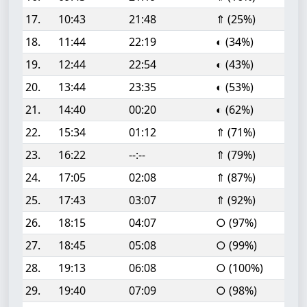
17.
10:43
21:48
⇑ (25%)
18.
11:44
22:19
◐ (34%)
19.
12:44
22:54
◐ (43%)
20.
13:44
23:35
◐ (53%)
21.
14:40
00:20
◐ (62%)
22.
15:34
01:12
⇑ (71%)
23.
16:22
--:--
⇑ (79%)
24.
17:05
02:08
⇑ (87%)
25.
17:43
03:07
⇑ (92%)
26.
18:15
04:07
○ (97%)
27.
18:45
05:08
○ (99%)
28.
19:13
06:08
○ (100%)
29.
19:40
07:09
○ (98%)