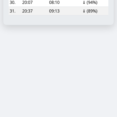
30.
20:07
08:10
⇓ (94%)
31.
20:37
09:13
⇓ (89%)
Aufgabe hinzufügen
Start- oder Endzeit (HH:MM)
Berechnen