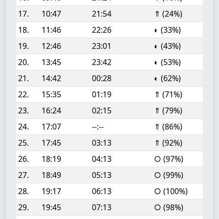
17.
10:47
21:54
⇑ (24%)
18.
11:46
22:26
◐ (33%)
19.
12:46
23:01
◐ (43%)
20.
13:45
23:42
◐ (53%)
21.
14:42
00:28
◐ (62%)
22.
15:35
01:19
⇑ (71%)
23.
16:24
02:15
⇑ (79%)
24.
17:07
--:--
⇑ (86%)
25.
17:45
03:13
⇑ (92%)
26.
18:19
04:13
○ (97%)
27.
18:49
05:13
○ (99%)
28.
19:17
06:13
○ (100%)
29.
19:45
07:13
○ (98%)