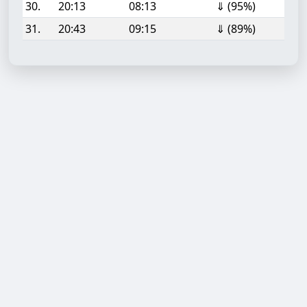
30.
20:13
08:13
⇓ (95%)
31.
20:43
09:15
⇓ (89%)
Aufgabe hinzufügen
Start- oder Endzeit (HH:MM)
Berechnen