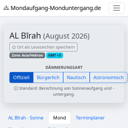
Mondaufgang-Monduntergang.de
AL Bīrah
(August 2026)
Ort als Lesezeichen speichern
Zone: Asia/Hebron
GMT +3
DÄMMERUNGSART
Offiziell
Bürgerlich
Nautisch
Astronomisch
Standard: Berechnung von Sonnenaufgang und -
untergang.
AL Bīrah - Sonne
Mond
Terminplaner