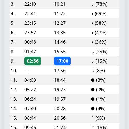
3.
22:10
10:21
⇓ (78%)
4.
22:41
11:22
◑ (69%)
5.
23:15
12:27
◑ (58%)
6.
23:57
13:35
◑ (47%)
7.
00:48
14:46
◑ (36%)
8.
01:47
15:55
⇓ (25%)
9.
02:56
17:00
⇓ (15%)
10.
--:--
17:56
⇓ (8%)
11.
04:09
18:44
● (3%)
12.
05:22
19:23
● (0%)
13.
06:34
19:57
● (1%)
14.
07:40
20:28
● (4%)
15.
08:44
20:56
⇑ (9%)
16.
09:46
21:24
⇑ (16%)