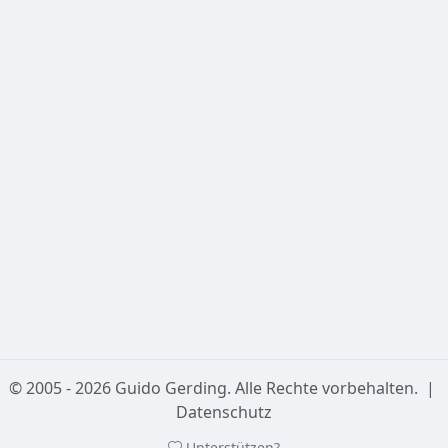
Die bereitgestellten Daten (insbesondere Angaben zur
nautischen und astronomischen Dämmerung) sind
nicht
für die operative Navigation in der Luft- oder
Schifffahrt geeignet und dürfen nicht für
sicherheitskritische Planungen verwendet werden.
3. Externe Links & Kartendaten
Diese Seite bindet Kartendaten von OpenStreetMap ein.
Für die Verfügbarkeit und Richtigkeit dieser externen
Dienste übernehmen wir keine Haftung.
Datenschutzerklärung
© 2005 - 2026 Guido Gerding. Alle Rechte vorbehalten.
|
Datenschutz
Unterstützen?