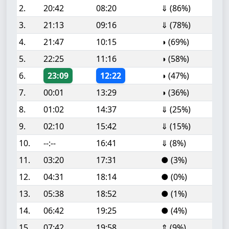
2.
20:42
08:20
⇓ (86%)
3.
21:13
09:16
⇓ (78%)
4.
21:47
10:15
◑ (69%)
5.
22:25
11:16
◑ (58%)
6.
23:09
12:22
◑ (47%)
7.
00:01
13:29
◑ (36%)
8.
01:02
14:37
⇓ (25%)
9.
02:10
15:42
⇓ (15%)
10.
--:--
16:41
⇓ (8%)
11.
03:20
17:31
● (3%)
12.
04:31
18:14
● (0%)
13.
05:38
18:52
● (1%)
14.
06:42
19:25
● (4%)
15.
07:42
19:58
⇑ (9%)