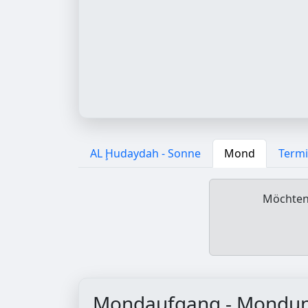
AL Ḩudaydah - Sonne
Mond
Termi
Möchten 
Mondaufgang - Mondu