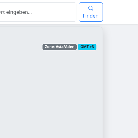
Finden
Zone: Asia/Aden
GMT +3