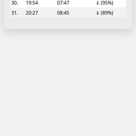
30.
19:54
07:47
⇓ (95%)
31.
20:27
08:45
⇓ (89%)
Aufgabe hinzufügen
Start- oder Endzeit (HH:MM)
Berechnen