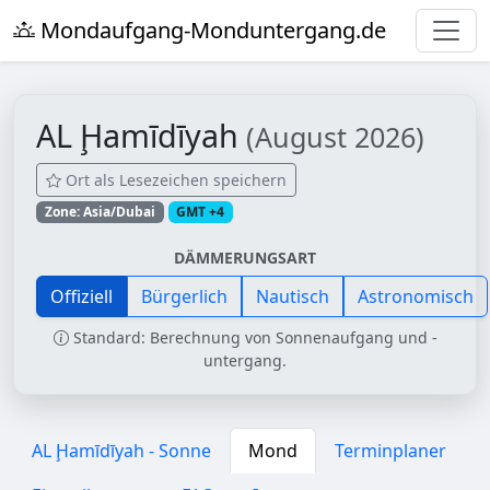
Mondaufgang-Monduntergang.de
AL Ḩamīdīyah
(August 2026)
Ort als Lesezeichen speichern
Zone: Asia/Dubai
GMT +4
DÄMMERUNGSART
Offiziell
Bürgerlich
Nautisch
Astronomisch
Standard: Berechnung von Sonnenaufgang und -
untergang.
AL Ḩamīdīyah - Sonne
Mond
Terminplaner