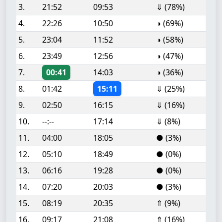
3.
21:52
09:53
⇓ (78%)
4.
22:26
10:50
◑ (69%)
5.
23:04
11:52
◑ (58%)
6.
23:49
12:56
◑ (47%)
7.
00:41
14:03
◑ (36%)
8.
01:42
15:11
⇓ (25%)
9.
02:50
16:15
⇓ (16%)
10.
--:--
17:14
⇓ (8%)
11.
04:00
18:05
● (3%)
12.
05:10
18:49
● (0%)
13.
06:16
19:28
● (0%)
14.
07:20
20:03
● (3%)
15.
08:19
20:35
⇑ (9%)
16.
09:17
21:08
⇑ (16%)