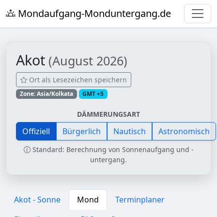
Mondaufgang-Monduntergang.de
Akot
(August 2026)
Ort als Lesezeichen speichern
Zone: Asia/Kolkata
GMT +5
DÄMMERUNGSART
Offiziell
Bürgerlich
Nautisch
Astronomisch
Standard: Berechnung von Sonnenaufgang und -
untergang.
Akot - Sonne
Mond
Terminplaner