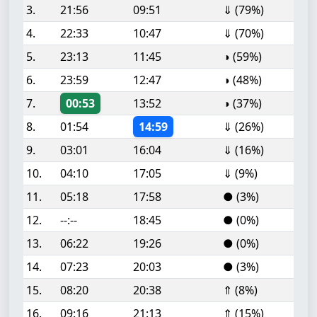
3.
21:56
09:51
⇓ (79%)
4.
22:33
10:47
⇓ (70%)
5.
23:13
11:45
◑ (59%)
6.
23:59
12:47
◑ (48%)
7.
00:53
13:52
◑ (37%)
8.
01:54
14:59
⇓ (26%)
9.
03:01
16:04
⇓ (16%)
10.
04:10
17:05
⇓ (9%)
11.
05:18
17:58
● (3%)
12.
--:--
18:45
● (0%)
13.
06:22
19:26
● (0%)
14.
07:23
20:03
● (3%)
15.
08:20
20:38
⇑ (8%)
16.
09:16
21:13
⇑ (15%)