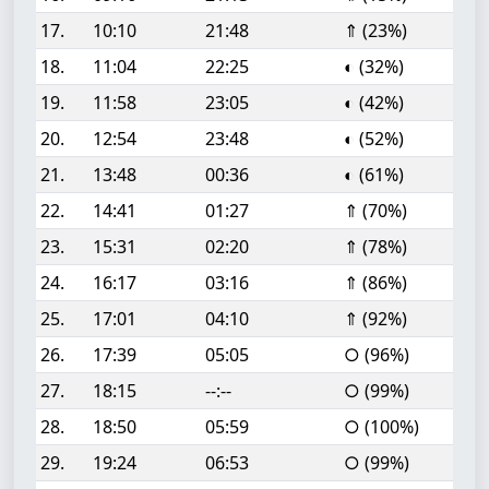
17.
10:10
21:48
⇑ (23%)
18.
11:04
22:25
◐ (32%)
19.
11:58
23:05
◐ (42%)
20.
12:54
23:48
◐ (52%)
21.
13:48
00:36
◐ (61%)
22.
14:41
01:27
⇑ (70%)
23.
15:31
02:20
⇑ (78%)
24.
16:17
03:16
⇑ (86%)
25.
17:01
04:10
⇑ (92%)
26.
17:39
05:05
○ (96%)
27.
18:15
--:--
○ (99%)
28.
18:50
05:59
○ (100%)
29.
19:24
06:53
○ (99%)