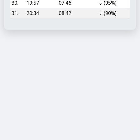
30.
19:57
07:46
⇓ (95%)
31.
20:34
08:42
⇓ (90%)
Aufgabe hinzufügen
Start- oder Endzeit (HH:MM)
Berechnen