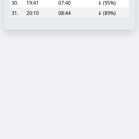
30.
19:41
07:40
⇓ (95%)
31.
20:10
08:44
⇓ (89%)
Aufgabe hinzufügen
Start- oder Endzeit (HH:MM)
Berechnen