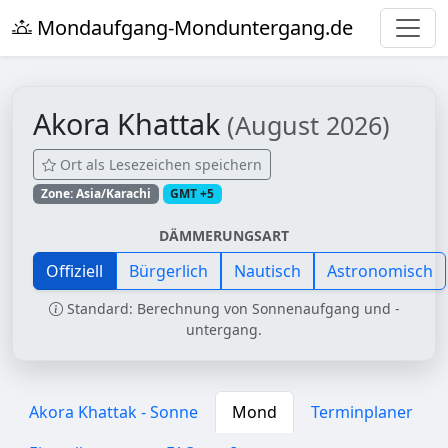
Mondaufgang-Monduntergang.de
Akora Khattak
(August 2026)
Ort als Lesezeichen speichern
Zone: Asia/Karachi
GMT +5
DÄMMERUNGSART
Offiziell
Bürgerlich
Nautisch
Astronomisch
Standard: Berechnung von Sonnenaufgang und -
untergang.
Akora Khattak - Sonne
Mond
Terminplaner