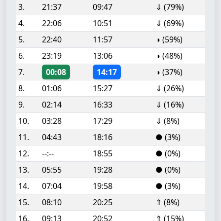
3.
21:37
09:47
⇓ (79%)
4.
22:06
10:51
⇓ (69%)
5.
22:40
11:57
◑ (59%)
6.
23:19
13:06
◑ (48%)
7.
00:08
14:17
◑ (37%)
8.
01:06
15:27
⇓ (26%)
9.
02:14
16:33
⇓ (16%)
10.
03:28
17:29
⇓ (8%)
11.
04:43
18:16
● (3%)
12.
--:--
18:55
● (0%)
13.
05:55
19:28
● (0%)
14.
07:04
19:58
● (3%)
15.
08:10
20:25
⇑ (8%)
16.
09:13
20:52
⇑ (15%)