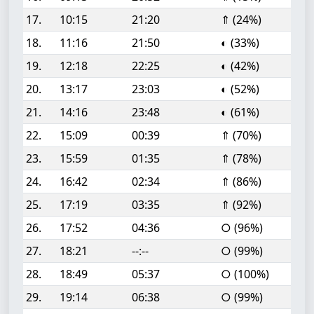
17.
10:15
21:20
⇑ (24%)
18.
11:16
21:50
◐ (33%)
19.
12:18
22:25
◐ (42%)
20.
13:17
23:03
◐ (52%)
21.
14:16
23:48
◐ (61%)
22.
15:09
00:39
⇑ (70%)
23.
15:59
01:35
⇑ (78%)
24.
16:42
02:34
⇑ (86%)
25.
17:19
03:35
⇑ (92%)
26.
17:52
04:36
○ (96%)
27.
18:21
--:--
○ (99%)
28.
18:49
05:37
○ (100%)
29.
19:14
06:38
○ (99%)